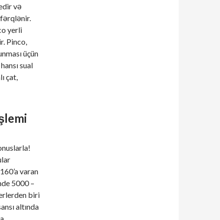
edir və
fərqlənir.
o yerli
r. Pinco,
runması üçün
 hansı sual
ı çat,
şlemi
onuslarla!
lar
%160’a varan
ünde 5000 –
rlerden biri
ansı altında
a,