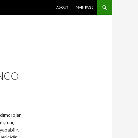
SKIP TO CONTENT
ABOUT
MAIN PAGE
INCO
E
rdımcı olan
ını, maç
yapabilir.
ericidir,