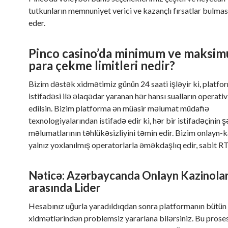
tutkunların memnuniyet verici ve kazançlı fırsatlar bulmas
eder.
Pinco casino’da minimum ve maksi
para çekme limitleri nedir?
Bizim dəstək xidmətimiz günün 24 saati işləyir ki, platfo
istifadəsi ilə əlaqədar yaranan hər hansı sualların operativ
edilsin. Bizim platforma ən müasir məlumat müdafiə
texnologiyalarından istifadə edir ki, hər bir istifadəçinin ş
məlumatlarının təhlükəsizliyini təmin edir. Bizim onlayn
yalnız yoxlanılmış operatorlarla əməkdaşlıq edir, sabit RT
Nəticə: Azərbaycanda Onlayn Kazinola
arasında Lider
Hesabınız uğurla yaradıldıqdan sonra platformanın bütün
xidmətlərindən problemsiz yararlana bilərsiniz. Bu prose