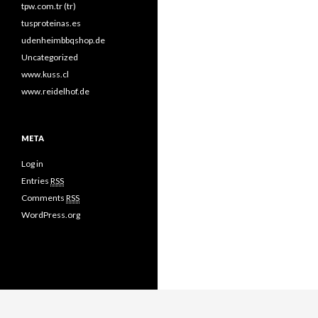
tpw.com.tr (tr)
tusproteinas.es
udenheimbbqshop.de
Uncategorized
www.kuss.cl
www.reidelhof.de
META
Log in
Entries
RSS
Comments
RSS
WordPress.org