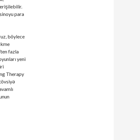
işilebilir.
asinoyu para
ruz, böylece
cikme
ten fazla
oyunları yeni
ri
ing Therapy
tövsiyə
davamlı
yunun