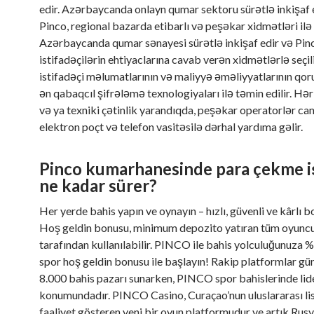
edir. Azərbaycanda onlayn qumar sektoru sürətlə inkişaf 
Pinco, regional bazarda etibarlı və peşəkar xidmətləri ilə 
Azərbaycanda qumar sənayesi sürətlə inkişaf edir və Pinc
istifadəçilərin ehtiyaclarına cavab verən xidmətlərlə seçili
istifadəçi məlumatlarının və maliyyə əməliyyatlarının qo
ən qabaqcıl şifrələmə texnologiyaları ilə təmin edilir. Hər
və ya texniki çətinlik yarandıqda, peşəkar operatorlər canl
elektron poçt və telefon vasitəsilə dərhal yardıma gəlir.
Pinco kumarhanesinde para çekme i
ne kadar sürer?
Her yerde bahis yapın ve oynayın – hızlı, güvenli ve kârlı b
Hoş geldin bonusu, minimum depozito yatıran tüm oyuncu
tarafından kullanılabilir. PINCO ile bahis yolculuğunuza 
spor hoş geldin bonusu ile başlayın! Rakip platformlar g
8.000 bahis pazarı sunarken, PINCO spor bahislerinde lide
konumundadır. PINCO Casino, Curaçao’nun uluslararası lis
faaliyet gösteren yeni bir oyun platformudur ve artık Rusy