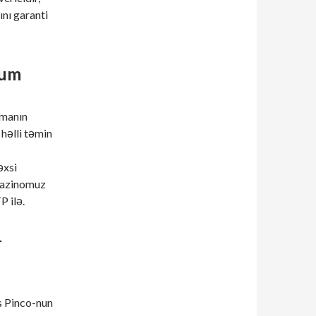
ını garanti
mum
rmanın
 həlli təmin
əxsi
-kazinomuz
P ilə.
r
s Pinco-nun