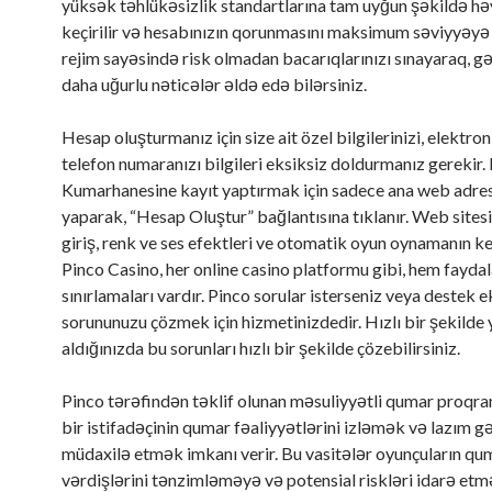
yüksək təhlükəsizlik standartlarına tam uyğun şəkildə hə
keçirilir və hesabınızın qorunmasını maksimum səviyyəyə ç
rejim sayəsində risk olmadan bacarıqlarınızı sınayaraq, 
daha uğurlu nəticələr əldə edə bilərsiniz.
Hesap oluşturmanız için size ait özel bilgilerinizi, elektron
telefon numaranızı bilgileri eksiksiz doldurmanız gerekir.
Kumarhanesine kayıt yaptırmak için sadece ana web adresl
yaparak, “Hesap Oluştur” bağlantısına tıklanır. Web sites
giriş, renk ve ses efektleri ve otomatik oyun oynamanın key
Pinco Casino, her online casino platformu gibi, hem fayda
sınırlamaları vardır. Pinco sorular isterseniz veya destek e
sorununuzu çözmek için hizmetinizdedir. Hızlı bir şekilde 
aldığınızda bu sorunları hızlı bir şekilde çözebilirsiniz.
Pinco tərəfindən təklif olunan məsuliyyətli qumar proqram
bir istifadəçinin qumar fəaliyyətlərini izləmək və lazım g
müdaxilə etmək imkanı verir. Bu vasitələr oyunçuların qu
vərdişlərini tənzimləməyə və potensial riskləri idarə e