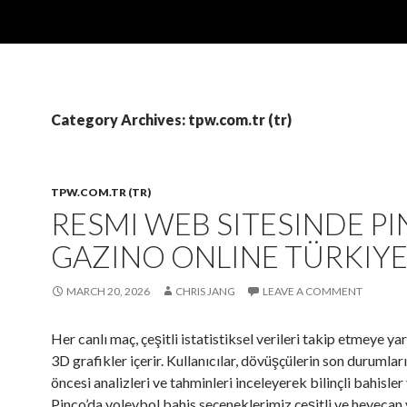
Category Archives: tpw.com.tr (tr)
TPW.COM.TR (TR)
RESMI WEB SITESINDE P
GAZINO ONLINE TÜRKIY
MARCH 20, 2026
CHRIS JANG
LEAVE A COMMENT
Her canlı maç, çeşitli istatistiksel verileri takip etmeye ya
3D grafikler içerir. Kullanıcılar, dövüşçülerin son durumlar
öncesi analizleri ve tahminleri inceleyerek bilinçli bahisler 
Pinco’da voleybol bahis seçeneklerimiz çeşitli ve heyecan v