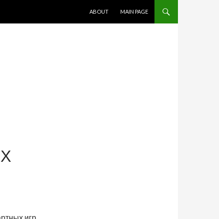
SKIP TO CONTENT
ABOUT
MAIN PAGE
ЫХ
артных игр