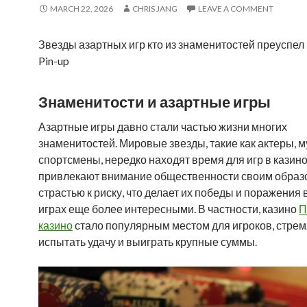
MARCH 22, 2026
CHRIS JANG
LEAVE A COMMENT
Звезды азартных игр кто из знаменитостей преуспел 
Pin-up
Знаменитости и азартные игры
Азартные игры давно стали частью жизни многих
знаменитостей. Мировые звезды, такие как актеры, 
спортсмены, нередко находят время для игр в казино
привлекают внимание общественности своим образ
страстью к риску, что делает их победы и поражения 
играх еще более интересными. В частности, казино
П
казино
стало популярным местом для игроков, стре
испытать удачу и выиграть крупные суммы.