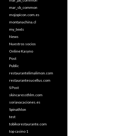
mar_pb_common
mar_sb_common
mojopicon.com.es
montanachina.cl
my_texts
News
Nuestros socios
Online Kasyno
Post
Public
restaurantelimalimon.com
restaurantesucellus.com
S Post
skincaressthlm.com
soriavacaciones.es
Spinathlon
test
tobikorestaurante.com
top casino 1