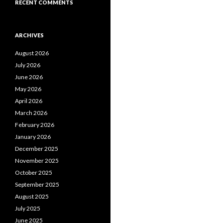
RECENT COMMENTS
ARCHIVES
August 2026
July 2026
June 2026
May 2026
April 2026
March 2026
February 2026
January 2026
December 2025
November 2025
October 2025
September 2025
August 2025
July 2025
June 2025