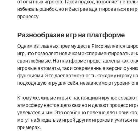
от опытных игроков. Такой подход позволяет не толь
избежать ошибок, но и быстрее адаптироваться к иг
процессу.
Разнообразие игр на платформе
Одним из главных преимуществ Pinco является шир
игр, что позволяет новичкам экспериментировать и 
свои любимые. На платформе представлены как кла
игровые автоматы, так и современные версии с уни
функциями. Это дает возможность каждому игроку н
подходящую игру для себя, независимо от уровня оп
К тому же, живые игры с настоящими крупье создают
атмосферу настоящего казино и делают процесс игр
увлекательным. Это особенно полезно для новичков
могут наблюдать за игрой других игроков и учиться на
примерах.