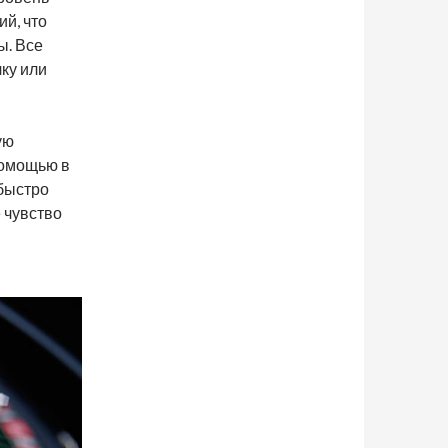
й, что
ы. Все
ку или
ую
помощью в
быстро
 чувство