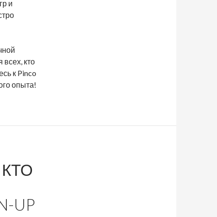
гр и
стро
чной
 всех, кто
сь к Pinco
ого опыта!
 КТО
N-UP