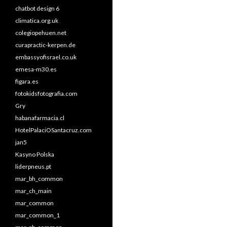
chatbot design 6
climatica.org.uk
colegiopehuen.net
curapractic-kerpen.de
embassyofisrael.co.uk
emesa-m30.es
figara.es
fotokidsfotografia.com
Gry
habanafarmacia.cl
HotelPalaciOSantacruz.com
jan5
Kasyno Polska
liderpneus.pt
mar_bh_common
mar_ch_main
mar_common
mar_common_1