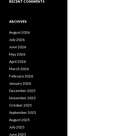
RECENT COMMENTS
ARCHIVES
August 2026
July 2026
June 2026
May 2026
April 2026
March 2026
February 2026
January 2026
December 2025
November 2025
October 2025
September 2025
August 2025
July 2025
June 2025