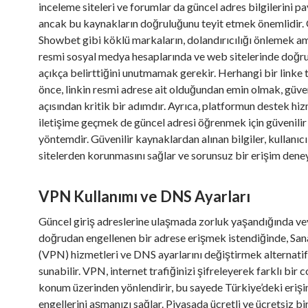
inceleme siteleri ve forumlar da güncel adres bilgilerini pay
ancak bu kaynakların doğruluğunu teyit etmek önemlidir. 
Showbet gibi köklü markaların, dolandırıcılığı önlemek a
resmi sosyal medya hesaplarında ve web sitelerinde doğru
açıkça belirttiğini unutmamak gerekir. Herhangi bir linke
önce, linkin resmi adrese ait olduğundan emin olmak, güve
açısından kritik bir adımdır. Ayrıca, platformun destek hizm
iletişime geçmek de güncel adresi öğrenmek için güvenilir
yöntemdir. Güvenilir kaynaklardan alınan bilgiler, kullanıcı
sitelerden korunmasını sağlar ve sorunsuz bir erişim deney
VPN Kullanımı ve DNS Ayarları
Güncel giriş adreslerine ulaşmada zorluk yaşandığında ve
doğrudan engellenen bir adrese erişmek istendiğinde, San
(VPN) hizmetleri ve DNS ayarlarını değiştirmek alternati
sunabilir. VPN, internet trafiğinizi şifreleyerek farklı bir 
konum üzerinden yönlendirir, bu sayede Türkiye’deki eriş
engellerini aşmanızı sağlar. Piyasada ücretli ve ücretsiz 