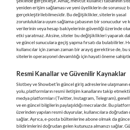
şeklinde gerçekleşir. Amaç, mevcut kullanıcı tabanının si
yeniden erişim sağlaması ve yeni üyeliklerin de sorunsuz b
gerçekleştirilebilmesidir. Bu değişiklikler, sitelerin yasal
zorunluluklara uyum sağlama çabasının bir sonucudur ve k
verilerinin veya hesap bakiyelerinin güvenliği üzerinde ol
etki yaratmaz. Aksine, siteler bu değişiklikleri yaparak da
ve güncel sunuculara geçiş yapma fırsatı da bulabilirler. H
kullanıcılar için zaman zaman bir arayış gerektirse de, bu 
sitelerin operasyonel devamlılığı için hayati öneme sahiptir
Resmi Kanallar ve Güvenilir Kaynaklar
Slotbey ve Showbet’in güncel giriş adreslerine ulaşmanın e
yolu, platformların resmi iletişim kanallarını takip etmekti
medya platformları (Twitter, Instagram, Telegram), genellik
ve en güncel bilgilerin paylaşıldığı mecralardır. Bu platfor
üzerinden yapılan resmi duyurular, kullanıcılara doğrudan
sağlar. Ayrıca, e-posta bültenlerine abone olmak da günce
bildirimlerini doğrudan gelen kutunuza almanızı sağlar. Gü