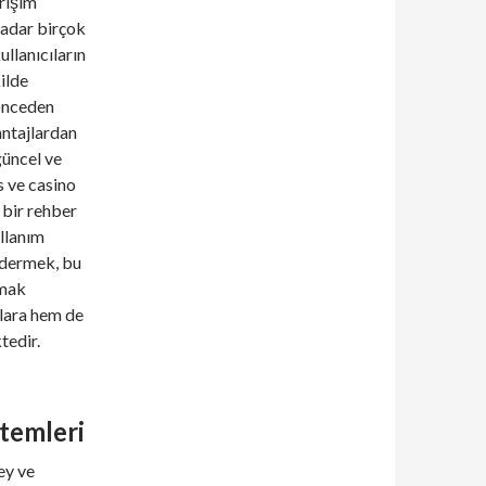
erişim
kadar birçok
ullanıcıların
ilde
 önceden
antajlardan
güncel ve
s ve casino
 bir rehber
ullanım
gidermek, bu
nmak
ulara hem de
tedir.
temleri
ey ve