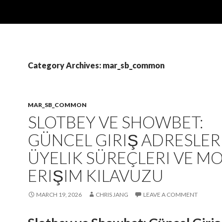
Category Archives: mar_sb_common
MAR_SB_COMMON
SLOTBEY VE SHOWBET:
GÜNCEL GIRIŞ ADRESLERI
ÜYELIK SÜREÇLERI VE MO
ERIŞIM KILAVUZU
MARCH 19, 2026
CHRIS JANG
LEAVE A COMMENT