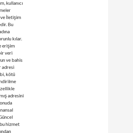
m, kullanıcı
emeler
 ve İletişim
dir. Bu
adına
runlu kılar.
e erişim
ir veri
un ve bahis
r adresi
bi, kötü
endirilme
zellikle
mış adresini
 konuda
inansal
 Güncel
 bu hizmet
rından