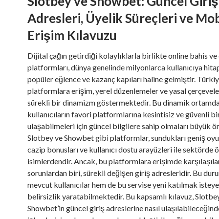
Slotbey ve Showbet: Güncel Giriş
Adresleri, Üyelik Süreçleri ve Mob
Erişim Kılavuzu
Dijital çağın getirdiği kolaylıklarla birlikte online bahis ve
platformları, dünya genelinde milyonlarca kullanıcıya hita
popüler eğlence ve kazanç kapıları haline gelmiştir. Türkiy
platformlara erişim, yerel düzenlemeler ve yasal çerçevele
sürekli bir dinamizm göstermektedir. Bu dinamik ortamda
kullanıcıların favori platformlarına kesintisiz ve güvenli bi
ulaşabilmeleri için güncel bilgilere sahip olmaları büyük ö
Slotbey ve Showbet gibi platformlar, sundukları geniş oyu
cazip bonusları ve kullanıcı dostu arayüzleri ile sektörde 
isimlerdendir. Ancak, bu platformlara erişimde karşılaşıla
sorunlardan biri, sürekli değişen giriş adresleridir. Bu du
mevcut kullanıcılar hem de bu servise yeni katılmak isteyen
belirsizlik yaratabilmektedir. Bu kapsamlı kılavuz, Slotbe
Showbet’in güncel giriş adreslerine nasıl ulaşılabileceğind