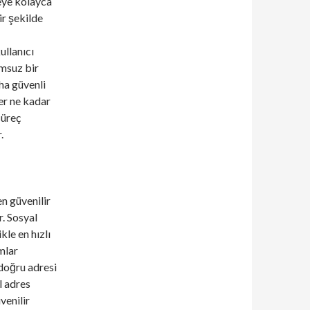
teye kolayca
ir şekilde
ullanıcı
umsuz bir
ha güvenli
er ne kadar
süreç
.
n güvenilir
r. Sosyal
le en hızlı
mlar
 doğru adresi
l adres
venilir