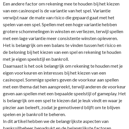
Een andere factor om rekening mee te houden bij het kiezen
van een casinospel is de variantie van het spel. Variantie
verwijst naar de mate van risico die gepaard gaat met het
spelen van een spel. Spellen met een hoge variantie hebben
grotere schommelingen in winsten en verliezen, terwijl spellen
met een lage variantie meer consistente winsten opleveren.
Het is belangrijk om een balans te vinden tussen het risico en
de beloning bij het kiezen van een spel en rekening te houden
met je eigen speelstijl en bankroll.
Daarnaast is het ook belangrijk om rekening te houden met je
eigen voorkeuren en interesses bij het kiezen van een
casinospel. Sommige spelers geven de voorkeur aan spellen
met een thema dat hen aanspreekt, terwijl anderen de voorkeur
geven aan spellen met een bepaalde speelstijl of gameplay. Het
is belangrijk om een spel te kiezen dat je leuk vindt en waar je
plezier aan beleeft, zodat je gemotiveerd blijft om te blijven
spelen en je bankroll te beheren.
In dit artikel hebben we de belangrijkste aspecten van
bankrollbeheer benadrukt en de belangrijkste factoren