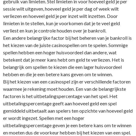
gebruik van limieten. Stel limieten in voor hoeveel geld je per
sessie wilt uitgeven, hoeveel geld je per dag of week wilt
verliezen en hoeveel geld je per inzet wilt inzetten. Door
limieten in te stellen, kun je voorkomen dat je te veel geld
verliest en kun je controle houden over je bankroll.
Een andere belangrijke factor bij het beheren van je bankroll is
het kiezen van de juiste casinospellen om te spelen. Sommige
spellen hebben een hoger huisvoordeel dan andere, wat
betekent dat je meer kans hebt om geld te verliezen. Het is
belangrijk om spellen te kiezen die een lager huisvoordeel
hebben en die je een betere kans geven om te winnen.
Bij het kiezen van een casinospel zijn er verschillende factoren
waarmee je rekening moet houden. Een van de belangrijkste
factoren is het uitbetalingspercentage van het spel. Het
uitbetalingspercentage geeft aan hoeveel geld een spel
gemiddeld uitbetaalt aan spelers ten opzichte van hoeveel geld
er wordt ingezet. Spellen met een hoger
uitbetalingspercentage geven je een betere kans om te winnen
en moeten dus de voorkeur hebben bij het kiezen van een spel.