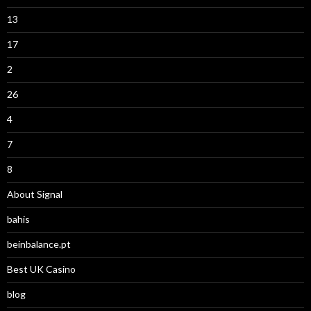
13
17
2
26
4
7
8
About Signal
bahis
beinbalance.pt
Best UK Casino
blog