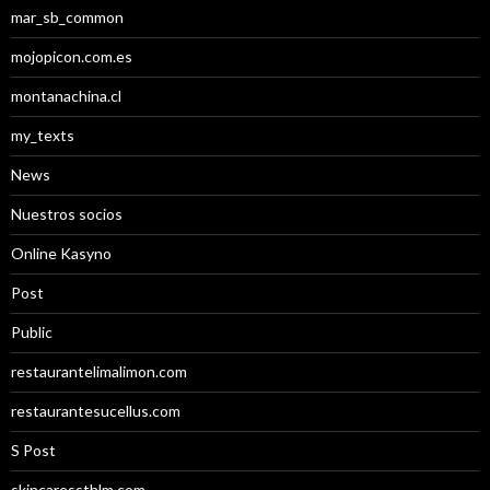
mar_sb_common
mojopicon.com.es
montanachina.cl
my_texts
News
Nuestros socios
Online Kasyno
Post
Public
restaurantelimalimon.com
restaurantesucellus.com
S Post
skincaressthlm.com