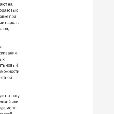
ают на
норазовых
овке при
ый пароль
олов,
ие
оживания.
ных
ыть новый
озможности
четной
дить почту
нопкой или
гда могут
ез этой