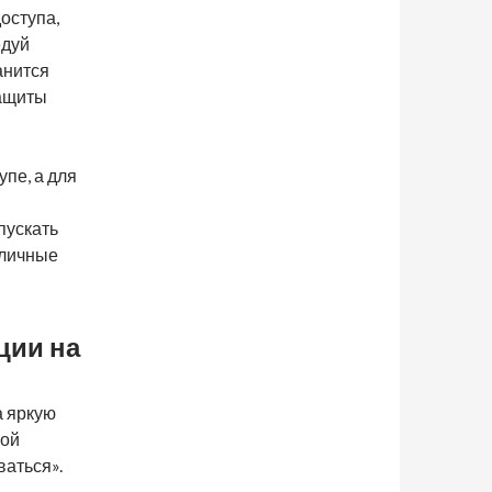
оступа,
едуй
анится
защиты
пе, а для
пускать
 личные
ции на
а яркую
ной
ваться».