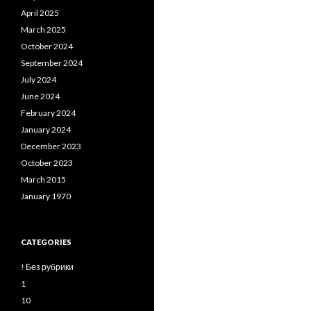
April 2025
March 2025
October 2024
September 2024
July 2024
June 2024
February 2024
January 2024
December 2023
October 2023
March 2015
January 1970
CATEGORIES
! Без рубрики
1
10