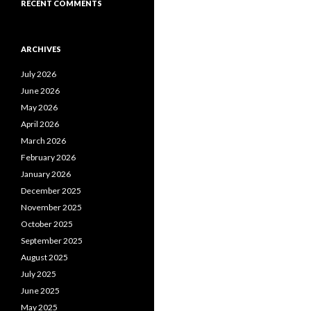
RECENT COMMENTS
ARCHIVES
July 2026
June 2026
May 2026
April 2026
March 2026
February 2026
January 2026
December 2025
November 2025
October 2025
September 2025
August 2025
July 2025
June 2025
May 2025