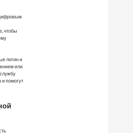
 цифровым
е, чтобы
ему
ые логин и
дением или
 службу
 и помогут
ной
сть