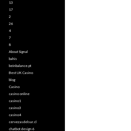
13
17
2
26
4
7
8
About Signal
bahis
beinbalance.pt
Best UK Casino
blog
Casino
casino online
casino1
casino3
casino4
cervezasdelsur.cl
chatbot design 6